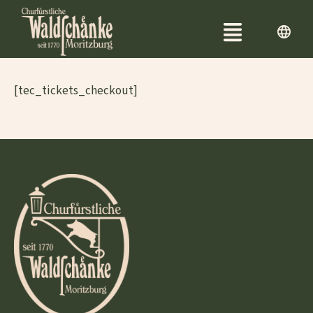
Zimmer buchen
[tec_tickets_checkout]
Restaurant
Arrangements
Feiern & Tagen
Veranstaltungen
Das Haus